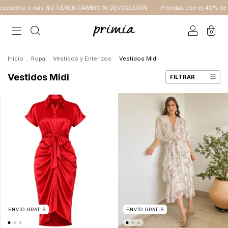
IENEN CAMBIO NI DEVOLUCIÓN
Prendas con el 40% de descuento o más NO
0
Inicio
.
Ropa
.
Vestidos y Enterizos
.
Vestidos Midi
Vestidos Midi
FILTRAR
ENVÍO GRATIS
ENVÍO GRATIS