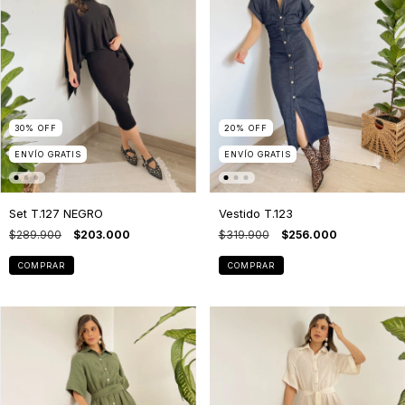
30
%
OFF
20
%
OFF
ENVÍO GRATIS
ENVÍO GRATIS
Set T.127 NEGRO
Vestido T.123
$289.900
$203.000
$319.900
$256.000
COMPRAR
COMPRAR