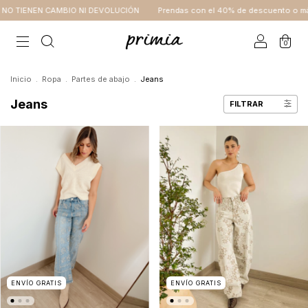
BIO NI DEVOLUCIÓN
Prendas con el 40% de descuento o más NO TIENEN CA
0
Inicio
.
Ropa
.
Partes de abajo
.
Jeans
Jeans
FILTRAR
ENVÍO GRATIS
ENVÍO GRATIS