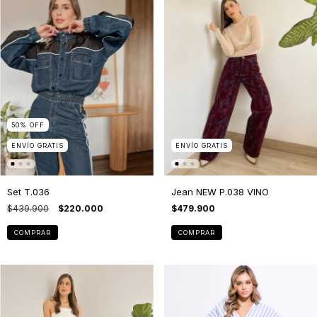
50
%
OFF
ENVÍO GRATIS
ENVÍO GRATIS
Set T.036
Jean NEW P.038 VINO
$439.900
$220.000
$479.900
COMPRAR
COMPRAR