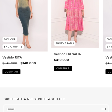
60
%
OFF
60
ENVÍO GRATIS
ENVÍO GRATIS
ENV
Vestido FRESALIA
Vestido RITA
Ves
$419.900
$349.900
$140.000
$40
COMPRAR
COMPRAR
CO
SUSCRIBITE A NUESTRO NEWSLETTER