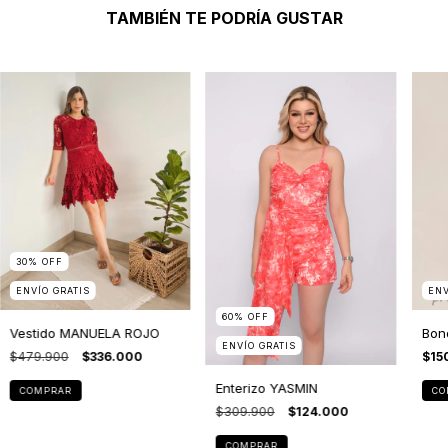
TAMBIÉN TE PODRÍA GUSTAR
30
%
OFF
ENVÍO GRATIS
ENV
60
%
OFF
Vestido MANUELA ROJO
Bono
ENVÍO GRATIS
$479.900
$336.000
$15
Enterizo YASMIN
COMPRAR
CO
$309.900
$124.000
COMPRAR