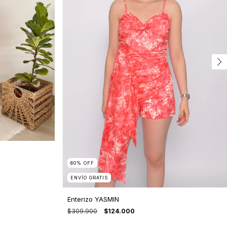
60
%
OFF
ENVÍO GRATIS
Enterizo YASMIN
$309.900
$124.000