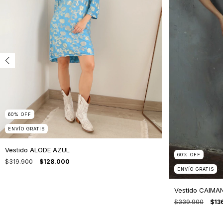
60
%
OFF
ENVÍO GRATIS
Vestido ALODE AZUL
60
%
OFF
$319.900
$128.000
ENVÍO GRATIS
Vestido CAIMA
$339.900
$13