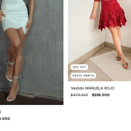
30
%
OFF
ENVÍO GRATIS
Vestido MANUELA ROJO
$479.900
$336.000
N
6.000