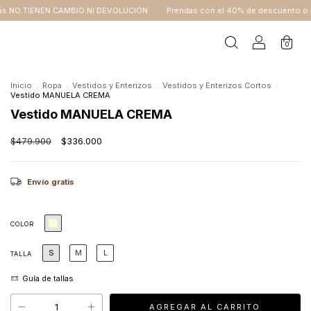
NI DEVOLUCIÓN
Prendas con el 40% de descuento o más NO TIENEN CAMBIO
0
Inicio
.
Ropa
.
Vestidos y Enterizos
.
Vestidos y Enterizos Cortos
.
Vestido MANUELA CREMA
Vestido MANUELA CREMA
$479.900
$336.000
Envío gratis
COLOR
S
M
L
TALLA