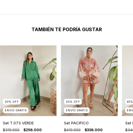
TAMBIÉN TE PODRÍA GUSTAR
20
%
OFF
20
%
OFF
40
ENVÍO GRATIS
ENVÍO GRATIS
ENV
Set T.073 VERDE
Set PACIFICO
Set
$319.900
$256.000
$419.900
$336.000
$34