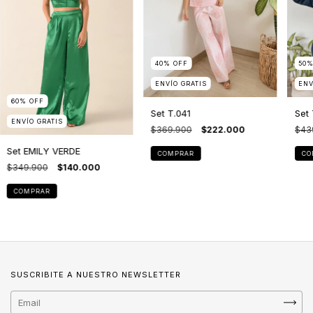
40
%
OFF
50
ENVÍO GRATIS
ENV
60
%
OFF
Set T.041
Set
ENVÍO GRATIS
$369.900
$222.000
$43
Set EMILY VERDE
COMPRAR
CO
$349.900
$140.000
COMPRAR
SUSCRIBITE A NUESTRO NEWSLETTER