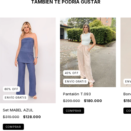
TAMBIÉN TE PODRÍA GUSTAR
40
%
OFF
ENVÍO GRATIS
ENV
60
%
OFF
Pantalón T.093
Bono
ENVÍO GRATIS
$299.900
$180.000
$15
Set MABEL AZUL
COMPRAR
CO
$319.900
$128.000
COMPRAR