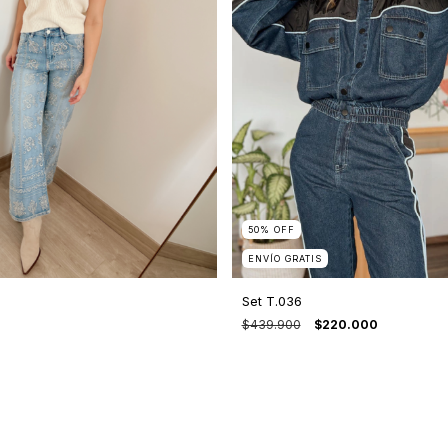
50
%
OFF
ENVÍO GRATIS
Set T.036
$439.900
$220.000