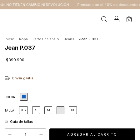
I DEVOLUCIÓN
Prendas con el 40% de descuento o más NO TIENEN CAMBIO
0
Inicio
.
Ropa
.
Partes de abajo
.
Jeans
.
Jean P.037
Jean P.037
$399.900
Envío gratis
COLOR
XS
S
M
L
XL
TALLA