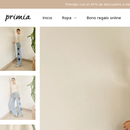
Prendas con el 40% de descuento o más NO TIENEN CAMBIO NI 
Inicio
Ropa
Bono regalo online