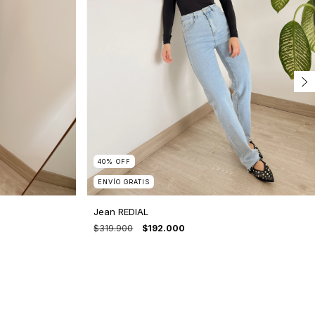
40
%
OFF
ENVÍO GRATIS
Jean REDIAL
$319.900
$192.000