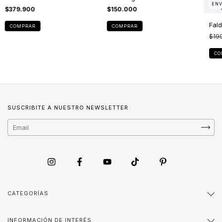
ENV
$379.900
$150.000
Fal
COMPRAR
COMPRAR
$19
CO
SUSCRIBITE A NUESTRO NEWSLETTER
CATEGORÍAS
INFORMACIÓN DE INTERÉS