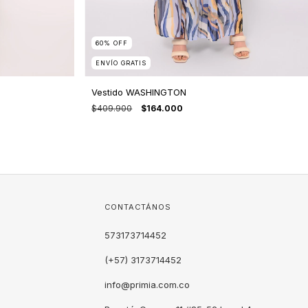
60
%
OFF
ENVÍO GRATIS
Vestido WASHINGTON
$409.900
$164.000
CONTACTÁNOS
573173714452
(+57) 3173714452
info@primia.com.co