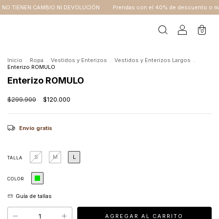
IO NI DEVOLUCIÓN
Prendas con el 40% de descuento o más NO TIENEN CAM
0
Inicio
.
Ropa
.
Vestidos y Enterizos
.
Vestidos y Enterizos Largos
.
Enterizo ROMULO
Enterizo ROMULO
$299.900
$120.000
Envío gratis
S
M
L
TALLA
COLOR