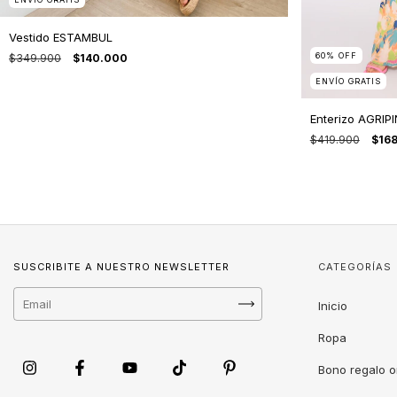
Vestido ESTAMBUL
60
%
OFF
$349.900
$140.000
ENVÍO GRATIS
Enterizo AGRIP
$419.900
$16
SUSCRIBITE A NUESTRO NEWSLETTER
CATEGORÍAS
Inicio
Ropa
Bono regalo o