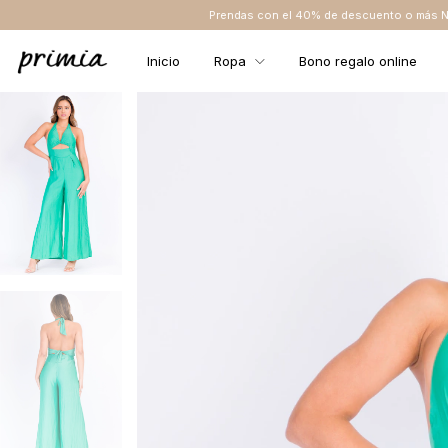
Prendas con el 40% de descuento o más NO TIENEN CAMBIO
Inicio
Ropa
Bono regalo online