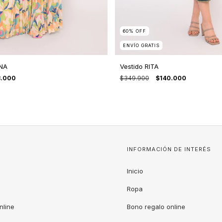
60
%
OFF
ENVÍO GRATIS
INA
Vestido RITA
8.000
$349.900
$140.000
INFORMACIÓN DE INTERÉS
Inicio
Ropa
nline
Bono regalo online