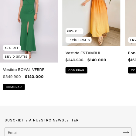
60
%
OFF
ENVÍO GRATIS
ENV
60
%
OFF
Vestido ESTAMBUL
Bono
ENVÍO GRATIS
$349.900
$140.000
$15
Vestido ROYAL VERDE
COMPRAR
CO
$349.900
$140.000
COMPRAR
SUSCRIBITE A NUESTRO NEWSLETTER