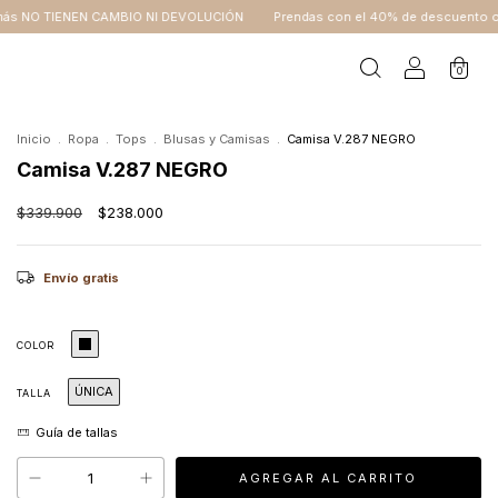
O NI DEVOLUCIÓN
Prendas con el 40% de descuento o más NO TIENEN CAMB
0
Inicio
.
Ropa
.
Tops
.
Blusas y Camisas
.
Camisa V.287 NEGRO
Camisa V.287 NEGRO
$339.900
$238.000
Envío gratis
COLOR
ÚNICA
TALLA