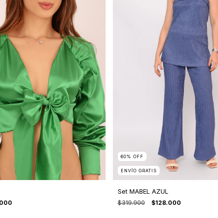
60
%
OFF
ENVÍO GRATIS
Set MABEL AZUL
.000
$319.900
$128.000