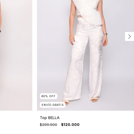
60
%
OFF
ENVÍO GRATIS
Top BELLA
$299.900
$120.000