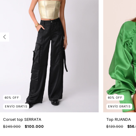
60
%
OFF
60
%
OFF
ENVÍO GRATIS
ENVÍO GRATIS
Corset top SERRATA
Top RUANDA
$249.900
$100.000
$139.900
$56